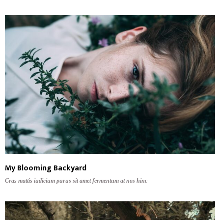
My Blooming Backyard
Cras mattis iudicium purus sit amet fermentum at nos hinc