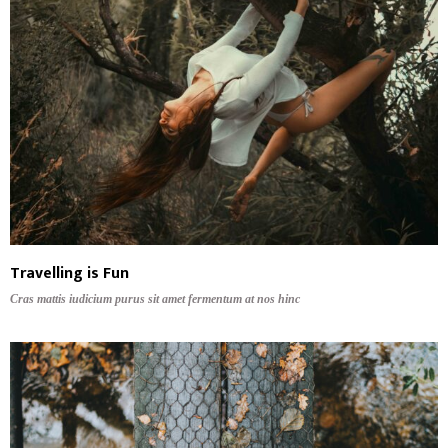
Travelling is Fun
Cras mattis iudicium purus sit amet fermentum at nos hinc